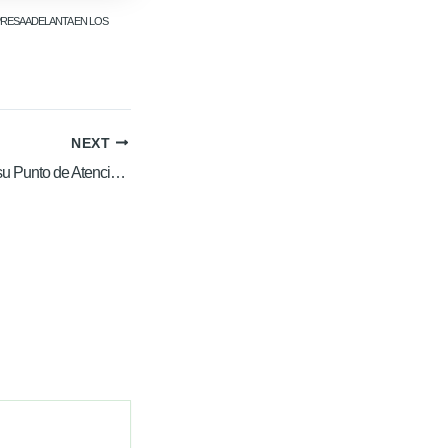
RESA ADELANTA EN LOS
NEXT
Área Limpia traslada su Punto de Atención en soacha