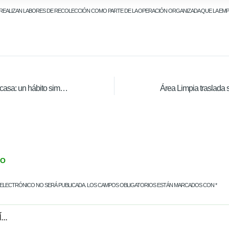
A REALIZAN LABORES DE RECOLECCIÓN COMO PARTE DE LA OPERACIÓN ORGANIZADA QUE LA EMP
Separar residuos en casa: un hábito simple con impacto real
IO
ELECTRÓNICO NO SERÁ PUBLICADA.
LOS CAMPOS OBLIGATORIOS ESTÁN MARCADOS CON
*