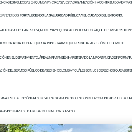
NCIAS ESTABLECIDAS EN QUIMBAYA Y CIRCASIA. ESTA ORGANIZACIÓN HA CONTRIBUIDO A EVITAR
S ATENDIDOS,
FORTALECIENDO LA SALUBRIDAD PÚBLICA Y EL CUIDADO DEL ENTORNO.
NA FLOTA VEHICULAR PROPIA, MODERNA Y EQUIPADA CON TECNOLOGÍA QUE OPTIMIZA LOS TIEMP
VO CAPACITADO Y UN EQUIPO ADMINISTRATIVO QUE RESPALDA LA GESTIÓN DEL SERVICIO.
IÓN EN EL DEPARTAMENTO, ÁREA LIMPIA TAMBIÉN HA REITERADO LA IMPORTANCIA DE INFORMAR
CIÓN DEL SERVICIO PÚBLICO DE ASEO EN COLOMBIA Y CUÁLES SON LOS DERECHOS QUE ASISTE
CANALES DE ATENCIÓN PRESENCIAL EN CADA MUNICIPIO, EN DONDE LA COMUNIDAD PUEDE ACER
RA VINCULARSE Y DISFRUTAR DE UN MEJOR SERVICIO.