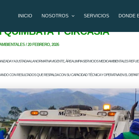
INICIO
NOSOTROS
SERVICIOS
DONDE 
MPIA FORTALECE EL SERVICI
 QUIMBAYA Y CIRCASIA
OAMBIENTALES
/
20 FEBRERO, 2026
ZADA Y AJUSTADA A LA NORMATIVA VIGENTE, ÁREA LIMPIA SERVICIOS MEDIOAMBIENTALES REFUER
NZANDO CON RESULTADOS QUE RESPALDA CON SU CAPACIDAD TÉCNICA Y OPERATIVA EN EL DEPA