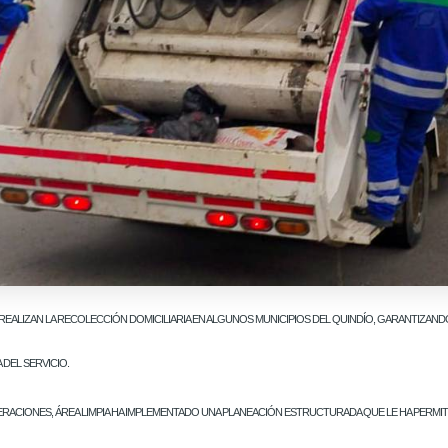
 REALIZAN LA RECOLECCIÓN DOMICILIARIA EN ALGUNOS MUNICIPIOS DEL QUINDÍO, GARANTIZAN
DEL SERVICIO.
PERACIONES, ÁREA LIMPIA HA IMPLEMENTADO UNA PLANEACIÓN ESTRUCTURADA QUE LE HA PERMI