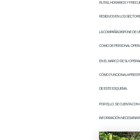
RUTAS, HORARIOS Y FRECUE
RESIDUOS EN LOS SECTORE
LA COMPAÑÍA DISPONE DE U
COMO DE PERSONAL OPERATI
EN EL MARCO DE SU OPERAC
CÓMO FUNCIONA LA PRESTA
DE ESTE ESQUEMA..
POR ELLO, SE CUENTA CON 
INFORMACIÓN NECESARIA PA